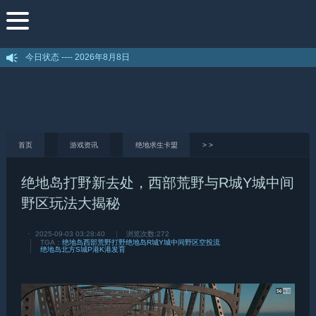
今日状态 ----
2026年8月8日
首页
游戏资讯
绝地求生卡盟
>
>
绝地岛打野新去处，西部荒野与R城Y城中间
野区玩法大揭秘
·
2025-09-03 03:28:40
浏览次数:
272
TGA：
绝地岛西部荒野打野
绝地岛R城Y城中间野区空投流
绝地岛北方S城P港K港发育