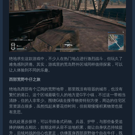
绝地求生
这款游戏中，不少人在热门地点进行激烈战斗，但玩久了
难免感到厌倦。其实，游戏里的荒岛野外区域同样值得探索，可以
让人体验到不同的乐趣。
西部荒野牛仔之旅
绝地岛西部有个辽阔的荒野地带，那里既没有喧嚣的城市，也没有
繁忙的港口。这个区域最吸引人的地方是G字小镇，不过这一带相当
清静，住的人非常少。围绕G镇去搜寻物资特别方便，周边的住宅区
里资源点很多，虽然找起来要花些时间，但前期慢慢积累物资也挺
有意思。
在此处逐步探寻，可以寻得各式药物、兵器、护甲，与那些备受追
捧的钢枪点相比，前期这样从容不迫地积累，能让自身状态持续提
升，后续对战的信心也更足，仿佛置身西部原野做个自在牛仔，既