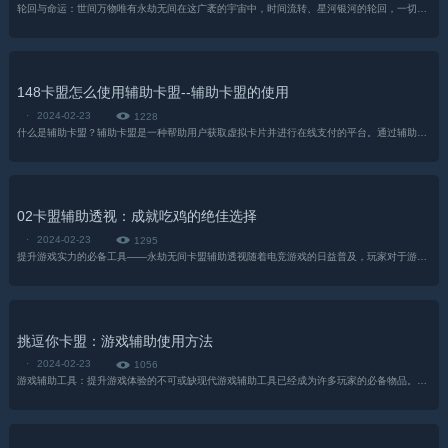
轮回与命运：世间万物唯有永劫无间在这广袤的宇宙中，时间流转、星河银河的轮回，一切都沉浸在永劫无间的存在中。无论是生命的诞生与死亡、岁月的更迭与变迁，还是人类的命运与轨迹，都伴随着永劫无间的律动。宇宙的......
148卡盟怎么使用辅助卡盟--辅助卡盟的使用
·
2024-02-23
1228
什么是辅助卡盟？辅助卡盟是一种帮助用户获取虚拟卡片并进行在线支付的平台。通过辅助卡盟，用户可以方便地购买各类虚拟卡，包括游戏充值卡、购物卡、会员卡等。这些虚拟卡可用于各种在线平台和应用。如何使用辅助卡......
02卡盟辅助透视：成就吃鸡的绝佳选择
·
2024-02-23
1295
提升游戏实力的必备工具——永劫无间卡盟辅助透视随着电竞游戏的日益普及，玩家对于游戏实力的追求也越来越高。而在这个过程中，辅助工具无疑成为了许多玩家追求胜利的秘密武器。而在众多辅助工具中，永劫无间卡盟辅......
挑逗你卡盟：游戏辅助使用方法
·
2024-02-23
1056
游戏辅助工具：提升游戏体验的不可或缺现代游戏辅助工具已经成为许多玩家的必备物品。这些工具不仅能够提供额外的功能和优势，还能大幅提升游戏的体验。本文将详细介绍游戏辅助工具，并提供一些使用方法，帮助玩家更......