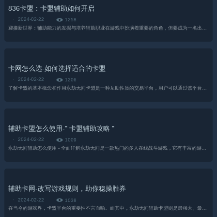
836卡盟：卡盟辅助如何开启
·
2024-02-22
1258
迎接新世界：辅助能力的发掘与培养辅助职业在游戏中扮演着重要的角色，但要成为一名出色的辅助玩家并不容易。本文将为你介绍如何开启辅助能力的培养之旅，助你在游戏中脱颖而出。职业选择与定位首先要明确辅助职业的......
卡网怎么选-如何选择适合的卡盟
·
2024-02-22
1206
了解卡盟的基本概念和作用永劫无间卡盟是一种互助性质的交易平台，用户可以通过该平台获得其他用户提供的虚拟货币、游戏物品、账号等资源。在选择卡盟之前，首先要了解什么是卡盟，以及它能为你解决哪些问题。卡盟可......
辅助卡盟怎么使用-" 卡盟辅助攻略 "
·
2024-02-22
1009
永劫无间辅助怎么使用 - 全面详解永劫无间是一款热门的多人在线战斗游戏，它有丰富的游戏设定和多样化的角色技能。在游戏中，辅助角色起到至关重要的作用。本文将详细介绍永劫无间辅助的使用方法，帮助玩家更好地......
辅助卡网-改写游戏规则，助你稳操胜券
·
2024-02-22
1038
在当今的游戏界，卡盟平台的重要性不言而喻。而其中，永劫无间辅助卡盟则是最强大、最全面的游戏助手平台。无论你是想提高游戏技能，还是想突破游戏边界，永劫无间辅助卡盟都能满足你的需求。1. 强大功能，助你驰......