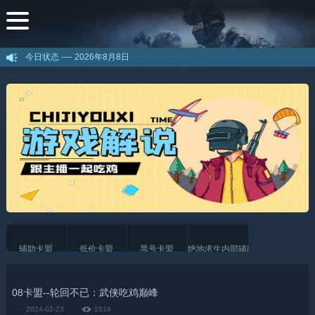
今日状态 ----
2026年8月8日
辅助卡盟
低价卡盟
黑号卡盟
绝地求生内部辅助
08卡盟--轮回不已：武侠吃鸡巅峰
·
2024-02-23
1019