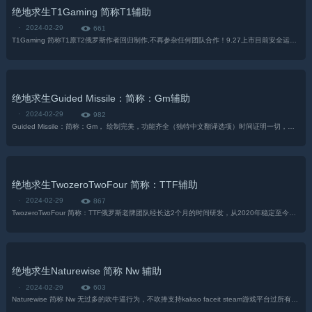
绝地求生T1Gaming 简称T1辅助
·
2024-02-29
661
T1Gaming 简称T1原T2俄罗斯作者回归制作,不再参杂任何团队合作！9.27上市目前安全运行80天，安全稳定奔放中.（不计算内测时间）支持 PUBG / CSGO[支持多种跨平台] 陆续我们会支......
绝地求生Guided Missile：简称：Gm辅助
·
2024-02-29
982
Guided Missile：简称：Gm， 绘制完美，功能齐全（独特中文翻译选项）时间证明一切，只计算上市时间，真实稳定时间 上市即巅峰 稳定92天系统支持：Win10-Win11全系统 包括网吧（注......
绝地求生TwozeroTwoFour 简称：TTF辅助
·
2024-02-29
867
TwozeroTwoFour 简称：TTF俄罗斯老牌团队经长达2个月的时间研发，从2020年稳定至今系统仅支持Win10全系统，自带反截图及过采集卡，显卡支持n和a卡及全部处理器，适合老板及主播陪玩放......
绝地求生Naturewise 简称 Nw 辅助
·
2024-02-29
603
Naturewise 简称 Nw 无过多的吹牛逼行为，不吹捧支持kakao faceit steam游戏平台过所有直播平台：OBS捕获，桌面捕获，窗口捕获。所有透视自定义：骨骼、距离，杀敌、敌方观战，......