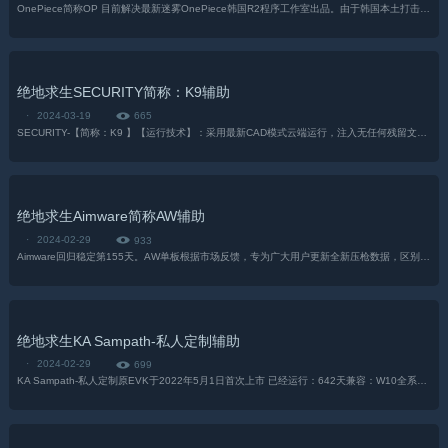
OnePiece简称OP 目前解决最新迷雾OnePiece韩国R2程序工作室出品。由于韩国本土打击作弊严重，决定发展国内市场供给优质客户使用。无任何华丽宣传只求稳采用定制卡槽制：全功能（10/......
绝地求生SECURITY简称：K9辅助
·
2024-03-19
665
SECURITY-【简称：K9 】【运行技术】：采用最新CAD模式云端运行，注入无任何残留文件，支持窗口捕捉直播，所有直播平台伴侣，防截图/远程。【兼容情况】：Win10-20H以上所有系统，支持鼠标......
绝地求生Aimware简称AW辅助
·
2024-02-29
933
Aimware回归稳定第155天。AW单板根据市场反馈，专为广大用户更新全新压枪数据，区别与市场上其他项目，AW采用了真实的模拟人手算法，从根源上解决了压枪的弊端（三天，vac，压不住，移不走）AW全......
绝地求生KA Sampath-私人定制辅助
·
2024-02-29
699
KA Sampath-私人定制原EVK于2022年5月1日首次上市 已经运行：642天兼容：W10全系统 任意处理器 支持N卡 支持所有分辨率定制功能：合作者透视，自定物品透视，快速跟踪所需物品，搜索......