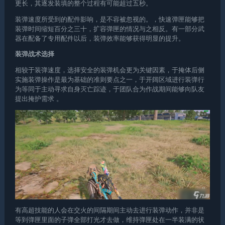
更长，其逐发装填的整个过程有可能超过五秒。
装弹速度所受到的配件影响，是不容被忽视的。，快速弹匣能够把
装弹时间缩短百分之三十，扩容弹匣的情况与之相反。有一部分武
器在配备了专用配件以后，装弹效率能够获得明显的提升。
装弹战术选择
相较于装弹速度，选择安全的装弹机会更为关键因素，于掩体后侧
实施装弹操作是最为基础的准则要点之一，于开阔区域进行装弹行
为等同于主动寻求自身灭亡踪迹，于团队合为作战期间能够向队友
提出掩护需求 。
有高超技能的人会在交火的间隔期间主动去进行装弹动作，并非是
等到弹匣里面的子弹全部打光才去做，维持弹匣处在一半装满的状