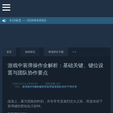
今日状态 ----
2026年8月8日
首页
游戏资讯
绝地求生卡盟
>
>
游戏中装弹操作全解析：基础关键、键位设
置与团队协作要点
·
2025-10-11 23:02:44
浏览次数:
137
TGA：
装弹操作R键
枪械类型装弹速度
团队协作子弹共享
战场上，最为危险的时刻，并非常常是激烈交火之际，而是你按下
装弹键的那短短几秒钟。