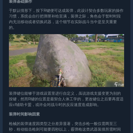
装弹基础操作
于默认情形下，按下R键便可达成装弹，此设计契合多数玩家的操作
习惯，系统会自行把弹匣补给至满，装弹之际，角色会于暂时时段
内无法移动或者切换武器，这个细节在实际战斗当中是至关重要
的。
装弹键位能够于游戏设置里进行自定义，虽说游戏支援变更为别的
按键，然而R键的位置是最契合人体工学的，更改键位之后要再度适
应
cf辅助卡盟
，或许会对战斗时的反应速度造成影响。
装弹时间影响因素
枪械的装弹速度因类型之分差异显著，突击步枪一般仅需两至三
秒，栓动狙击枪则可能要四秒以上，霰弹枪这类武器装填所需时间