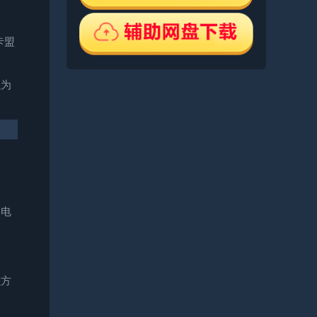
卡盟
以为
、电
以方